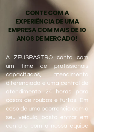
CONTE COM A
EXPERIÊNCIA DE UMA
EMPRESA COM MAIS DE 10
ANOS DE MERCADO!
A ZEUSRASTRO conta com
um time de profissionais
capacitados, atendimento
diferenciado e uma central de
atendimento 24 horas para
casos de roubos e furtos. Em
caso de uma ocorrência com o
seu veículo, basta entrar em
contato com a nossa equipe