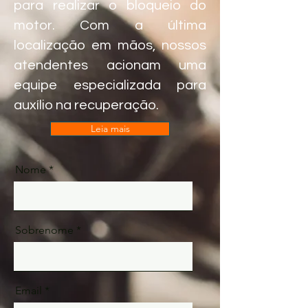
para realizar o bloqueio do
motor. Com a última
localização em mãos, nossos
atendentes acionam uma
equipe especializada para
auxílio na recuperação.
Leia mais
Nome
Sobrenome
Email